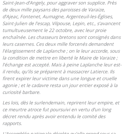
Saint-Jean-d’Angely, pour aggraver son supplice. Près
de deux mille paysans des paroisses de Varaize,
d’Ajeac, Fontenet, Aumagne, Argenteuil-les-Églises,
Saint-Julien de l’escap, Vilpouse, Lepin, etc., s’avancent
tumultueusement le
22 octobre
, avec leur proie
enchaînée. Les chasseurs bretons sont consignés dans
leurs casernes. Ces deux mille forcenés demandent
l’élargissement de Laplanche ; on le leur accorde, sous
la condition de mettre en liberté le Maire de Varaize ;
l’échange est accepté. Mais à peine Laplanche leur est-
il rendu, qu’ils se préparent à massacrer Latierce. Ils
firent expirer leur victime dans une longue et cruelle
agonie ; et le cadavre resta un jour entier exposé à la
curiosité barbare.
Les lois, dès le surlendemain, reprirent leur empire, et
ce meurtre atroce fut poursuivi en vertu d’un long
décret rendu après avoir entendu le comité des
rapports.
L’Assemblée nationale décrète qu’elle prend sous sa