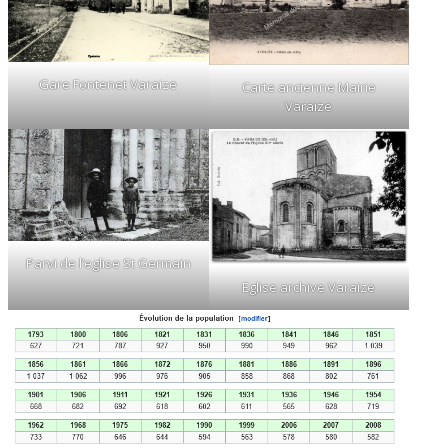
Gare Fontenet Varaize
Carte ancienne Mairie
Varaize
Parvi de l’eglise St Germain
Eglise archive Varaize