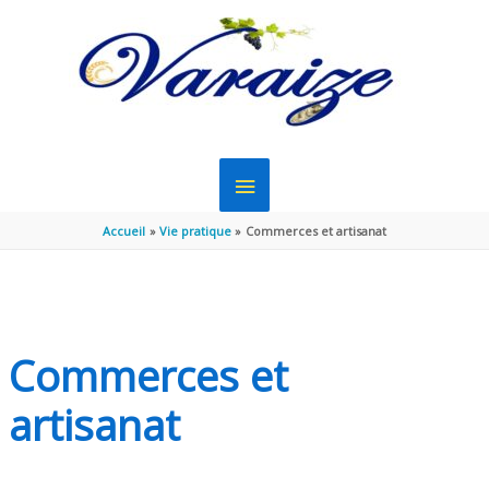
Aller au contenu
Aller au pied de page
MENU
PRINCIPAL
Accueil
Vie pratique
Commerces et artisanat
Commerces et
artisanat