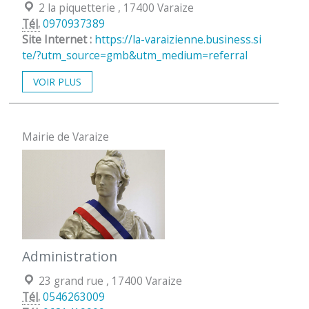
Localisation :
2 la piquetterie , 17400 Varaize
Tél.
0970937389
Site Internet :
https://la-varaizienne.business.si
te/?utm_source=gmb&utm_medium=referral
VOIR PLUS
Mairie de Varaize
Administration
Localisation :
23 grand rue , 17400 Varaize
Tél.
0546263009