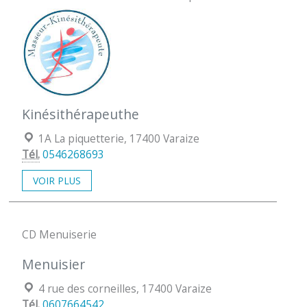
Kinésithérapeuthe
Localisation :
1A La piquetterie, 17400 Varaize
Tél.
0546268693
VOIR PLUS
CD Menuiserie
Menuisier
Localisation :
4 rue des corneilles, 17400 Varaize
Tél.
0607664542