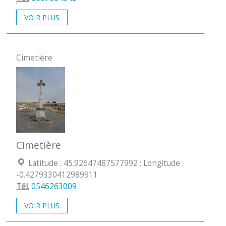
VOIR PLUS
Cimetière
Cimetière
Coordonées géographiques :
Latitude : 45.92647487577992 ; Longitude :
-0.4279330412989911
Tél.
0546263009
VOIR PLUS