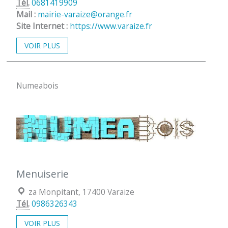
Tél.
0681419909
Mail :
mairie-varaize@orange.fr
Site Internet :
https://www.varaize.fr
VOIR PLUS
Numeabois
Menuiserie
Localisation :
za Monpitant, 17400 Varaize
Tél.
0986326343
VOIR PLUS