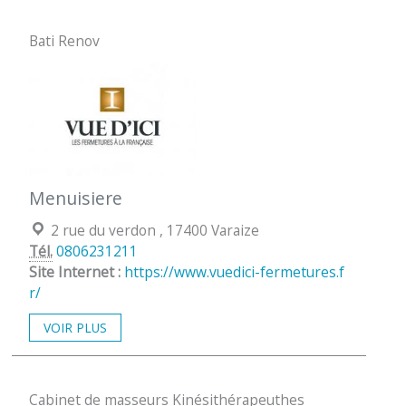
Bati Renov
Menuisiere
Localisation :
2 rue du verdon , 17400 Varaize
Tél.
0806231211
Site Internet :
https://www.vuedici-fermetures.f
r/
VOIR PLUS
Cabinet de masseurs Kinésithérapeuthes