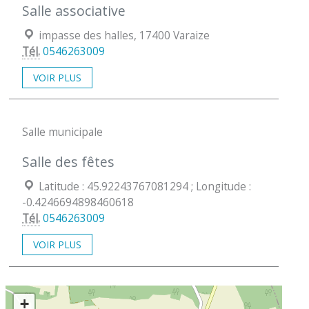
Salle associative
Localisation :
impasse des halles, 17400 Varaize
Tél.
0546263009
VOIR PLUS
Salle municipale
Salle des fêtes
Coordonées géographiques :
Latitude : 45.92243767081294 ; Longitude :
-0.4246694898460618
Tél.
0546263009
VOIR PLUS
+