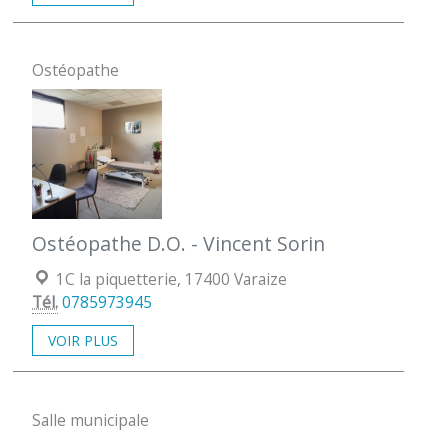
Ostéopathe
Ostéopathe D.O. - Vincent Sorin
Localisation :
1C la piquetterie, 17400 Varaize
Tél.
0785973945
VOIR PLUS
Salle municipale