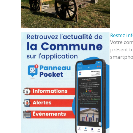
Restez in
Votre com
présent t
smartphon