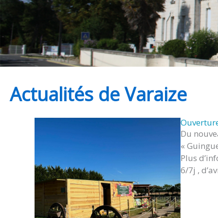
Actualités de Varaize
Ouverture
Du nouvea
« Guingue
Plus d’in
6/7j , d’a