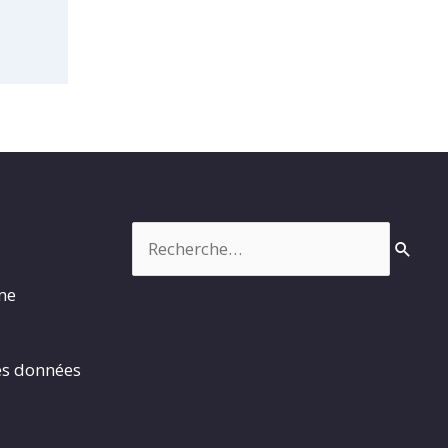
Rechercher :
rme
es données