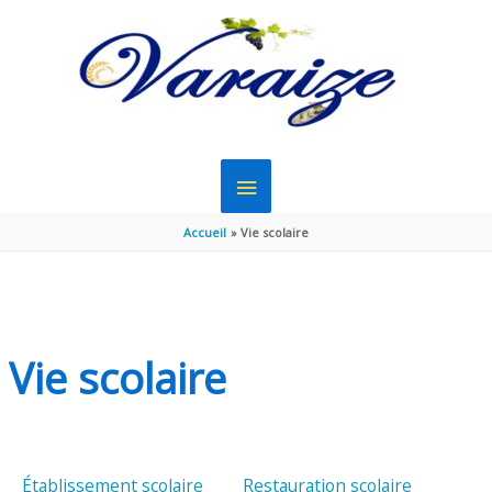
Aller au contenu
Aller au pied de page
MENU
PRINCIPAL
Accueil
Vie scolaire
Vie scolaire
Établissement scolaire
Restauration scolaire