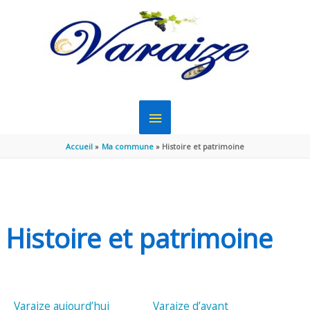
Aller au contenu
Aller au pied de page
MENU
PRINCIPAL
Accueil
Ma commune
Histoire et patrimoine
Histoire et patrimoine
Varaize aujourd’hui
Varaize d’avant