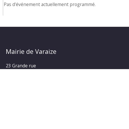
Pas d'événement actuellement programmé.
Mairie de Varaize
23 Grande rue
17400 Varaize
Tel : 05.46.26.30.09
Astreinte : 06.81.41.99.09
Nous contacter
Horaires d’ouverture au public :
Du lundi au vendredi, la secrétaire de mairie Mathilde