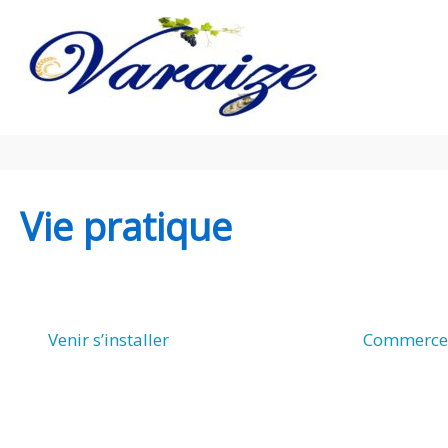
Aller au contenu
Aller au pied de page
Vie pratique
Venir s’installer
Commerces