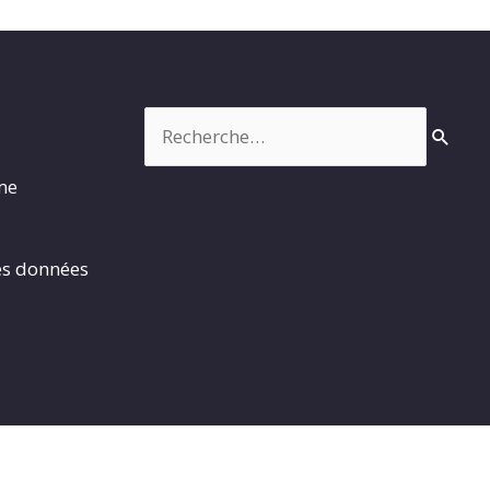
Rechercher :
rme
es données