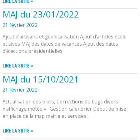
INSCRIPTIONS
LIRE LA SUITE »
SUR
MAJ du 23/01/2022
LES
LISTES
21 février 2022
ÉLECTORALES
POUR
Ajout d’artisans et géolocalisation Ajout d’articles école
LA
et sivos MAJ des dates de vacances Ajout des dates
PRÉSIDENTIELLE
d’élections présidentielles
MAJ
LIRE LA SUITE »
DU
MAJ du 15/10/2021
23/01/2022
21 février 2022
Actualisation des blocs, Corrections de bugs divers
« affichage météo » . Gestion calendrier Debut de mise
en place de la map mairie et services .
MAJ
LIRE LA SUITE »
DU