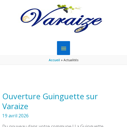
Aller au contenu
Aller au pied de page
MENU
PRINCIPAL
Accueil
Actualités
Ouverture Guinguette sur
Varaize
19 avril 2026
Du nouveau dans votre commune ! La Guinguette