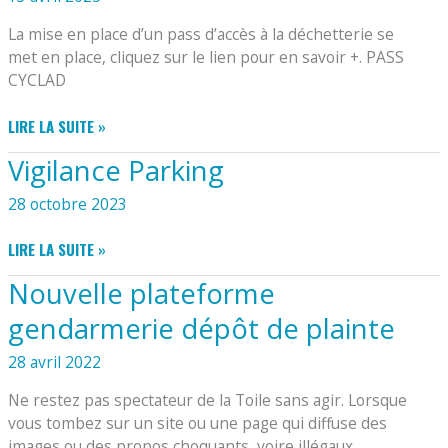
La mise en place d’un pass d’accès à la déchetterie se
met en place, cliquez sur le lien pour en savoir +. PASS
CYCLAD
PASS
LIRE LA SUITE »
DÉCHETTERIE
Vigilance Parking
CYCLAD
28 octobre 2023
VIGILANCE
LIRE LA SUITE »
PARKING
Nouvelle plateforme
gendarmerie dépôt de plainte
28 avril 2022
Ne restez pas spectateur de la Toile sans agir. Lorsque
vous tombez sur un site ou une page qui diffuse des
images ou des propos choquants, voire illégaux,