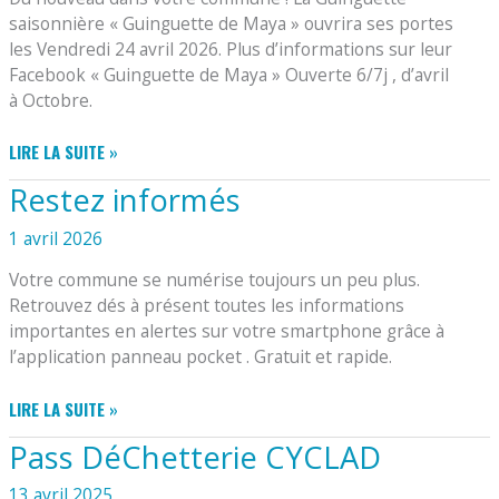
saisonnière « Guinguette de Maya » ouvrira ses portes
les Vendredi 24 avril 2026. Plus d’informations sur leur
Facebook « Guinguette de Maya » Ouverte 6/7j , d’avril
à Octobre.
OUVERTURE
LIRE LA SUITE »
GUINGUETTE
Restez informés
SUR
VARAIZE
1 avril 2026
Votre commune se numérise toujours un peu plus.
Retrouvez dés à présent toutes les informations
importantes en alertes sur votre smartphone grâce à
l’application panneau pocket . Gratuit et rapide.
RESTEZ
LIRE LA SUITE »
INFORMÉS
Pass DéChetterie CYCLAD
13 avril 2025