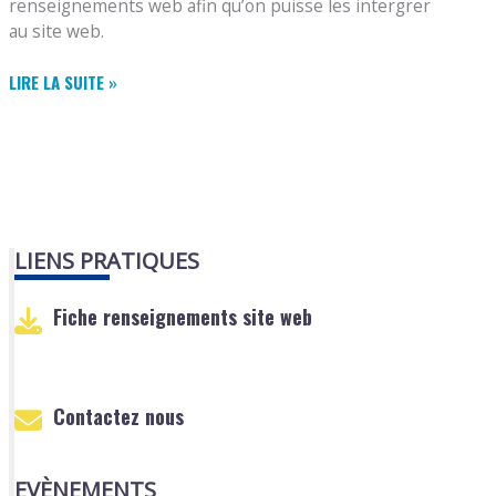
renseignements web afin qu’on puisse les intergrer
au site web.
SUIVI
LIRE LA SUITE »
MAJ
SITE
WEB
LIENS PRATIQUES
Fiche renseignements site web
Contactez nous
EVÈNEMENTS