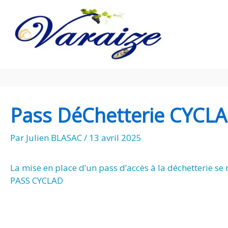
Aller au contenu
Aller au pied de page
Pass DéChetterie CYCL
Par
Julien BLASAC
/
13 avril 2025
La mise en place d’un pass d’accès à la déchetterie se m
PASS CYCLAD