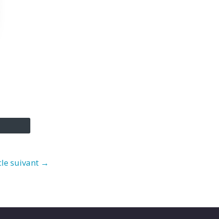
cle suivant
→