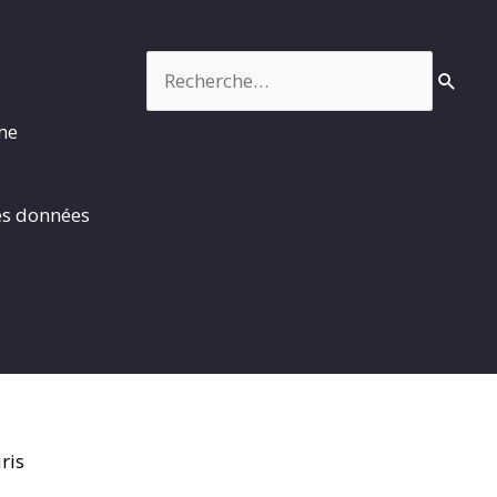
Rechercher :
rme
es données
ris