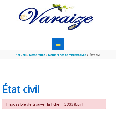
Aller au contenu
Aller au pied de page
MENU
PRINCIPAL
Accueil
Démarches
Démarches administratives
État civil
État civil
Impossible de trouver la fiche : F33338.xml