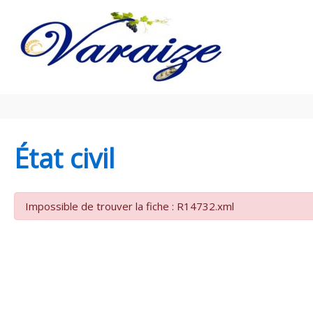
Aller au contenu
Aller au pied de page
État civil
Impossible de trouver la fiche : R14732.xml