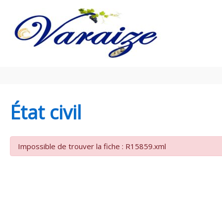
Aller au contenu
Aller au pied de page
État civil
Impossible de trouver la fiche : R15859.xml