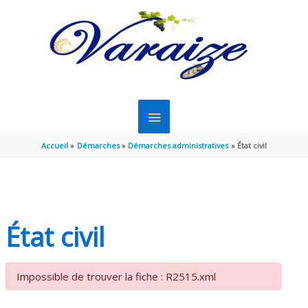
Aller au contenu
Aller au pied de page
MENU
PRINCIPAL
Accueil
Démarches
Démarches administratives
État civil
État civil
Impossible de trouver la fiche : R2515.xml