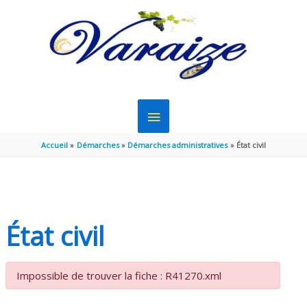
Aller au contenu
Aller au pied de page
MENU
PRINCIPAL
Accueil
Démarches
Démarches administratives
État civil
État civil
Impossible de trouver la fiche : R41270.xml