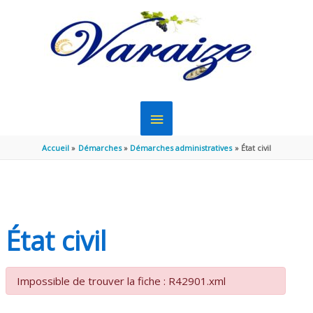
Aller au contenu
Aller au pied de page
MENU
PRINCIPAL
Accueil
Démarches
Démarches administratives
État civil
État civil
Impossible de trouver la fiche : R42901.xml