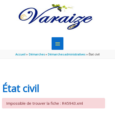
Aller au contenu
Aller au pied de page
MENU
PRINCIPAL
Accueil
Démarches
Démarches administratives
État civil
État civil
Impossible de trouver la fiche : R45943.xml