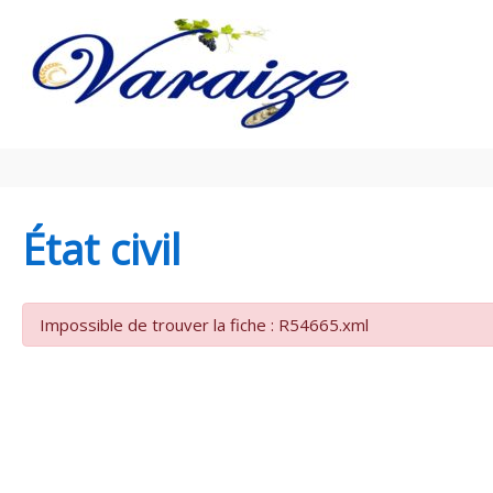
Aller au contenu
Aller au pied de page
État civil
Impossible de trouver la fiche : R54665.xml