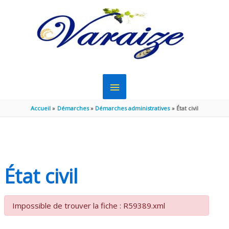
Aller au contenu
Aller au pied de page
MENU
PRINCIPAL
Accueil
Démarches
Démarches administratives
État civil
État civil
Impossible de trouver la fiche : R59389.xml