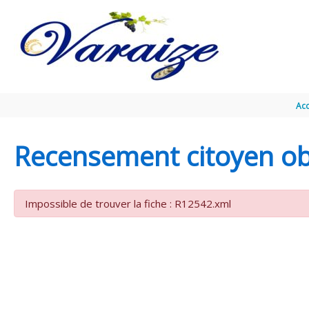
Aller au contenu
Aller au pied de page
Acc
Recensement citoyen obl
Impossible de trouver la fiche : R12542.xml