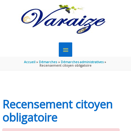
Aller au contenu
Aller au pied de page
MENU
PRINCIPAL
Accueil
Démarches
Démarches administratives
Recensement citoyen obligatoire
Recensement citoyen
obligatoire