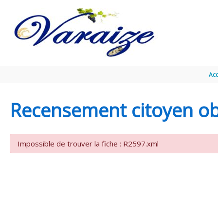
Aller au contenu
Aller au pied de page
Acc
Recensement citoyen obl
Impossible de trouver la fiche : R2597.xml