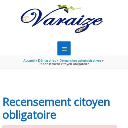
Aller au contenu
Aller au pied de page
MENU
PRINCIPAL
Accueil
Démarches
Démarches administratives
Recensement citoyen obligatoire
Recensement citoyen
obligatoire