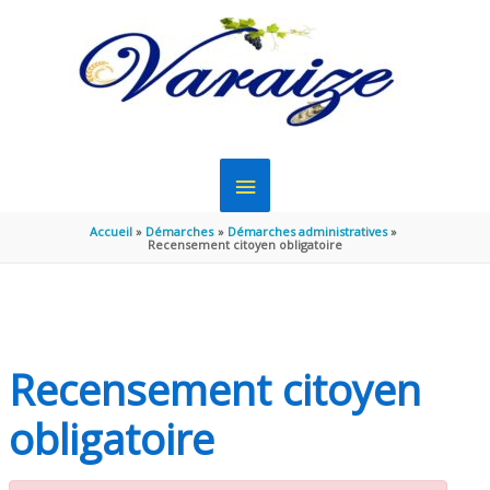
Aller au contenu
Aller au pied de page
MENU
PRINCIPAL
Accueil
Démarches
Démarches administratives
Recensement citoyen obligatoire
Recensement citoyen
obligatoire