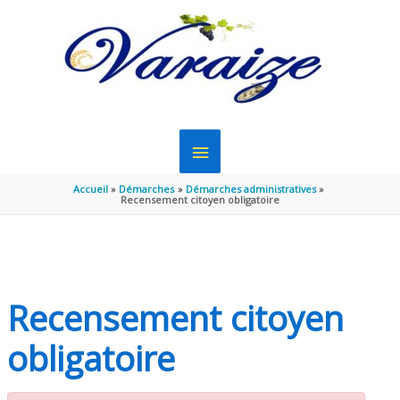
Aller au contenu
Aller au pied de page
MENU
PRINCIPAL
Accueil
Démarches
Démarches administratives
Recensement citoyen obligatoire
Recensement citoyen
obligatoire