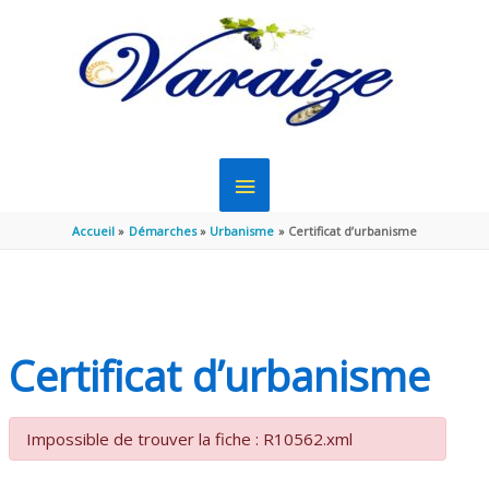
Aller au contenu
Aller au pied de page
MENU
PRINCIPAL
Accueil
Démarches
Urbanisme
Certificat d’urbanisme
Certificat d’urbanisme
Impossible de trouver la fiche : R10562.xml