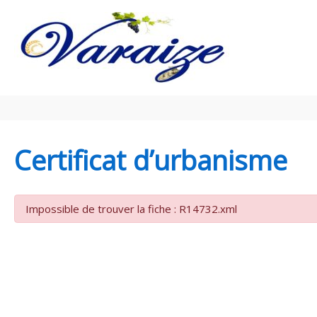
Aller au contenu
Aller au pied de page
Certificat d’urbanisme
Impossible de trouver la fiche : R14732.xml