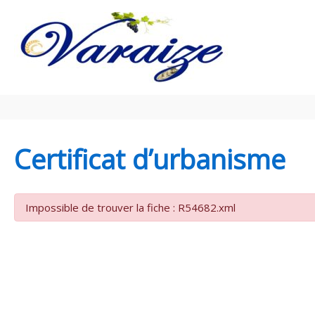
Aller au contenu
Aller au pied de page
Certificat d’urbanisme
Impossible de trouver la fiche : R54682.xml