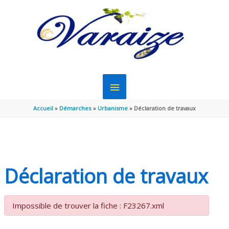
Aller au contenu
Aller au pied de page
MENU
PRINCIPAL
Accueil
Démarches
Urbanisme
Déclaration de travaux
Déclaration de travaux
Impossible de trouver la fiche : F23267.xml