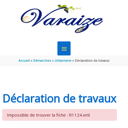
Aller au contenu
Aller au pied de page
MENU
PRINCIPAL
Accueil
Démarches
Urbanisme
Déclaration de travaux
Déclaration de travaux
Impossible de trouver la fiche : R1124.xml