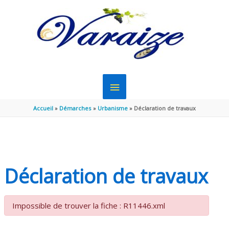
Aller au contenu
Aller au pied de page
MENU
PRINCIPAL
Accueil
Démarches
Urbanisme
Déclaration de travaux
Déclaration de travaux
Impossible de trouver la fiche : R11446.xml