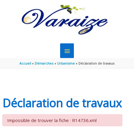
Aller au contenu
Aller au pied de page
MENU
PRINCIPAL
Accueil
Démarches
Urbanisme
Déclaration de travaux
Déclaration de travaux
Impossible de trouver la fiche : R14736.xml