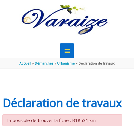
Aller au contenu
Aller au pied de page
MENU
PRINCIPAL
Accueil
Démarches
Urbanisme
Déclaration de travaux
Déclaration de travaux
Impossible de trouver la fiche : R18531.xml