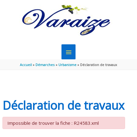
Aller au contenu
Aller au pied de page
MENU
PRINCIPAL
Accueil
Démarches
Urbanisme
Déclaration de travaux
Déclaration de travaux
Impossible de trouver la fiche : R24583.xml