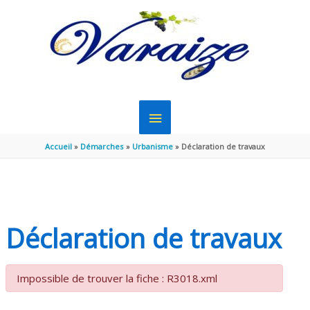
Aller au contenu
Aller au pied de page
MENU
PRINCIPAL
Accueil
Démarches
Urbanisme
Déclaration de travaux
Déclaration de travaux
Impossible de trouver la fiche : R3018.xml