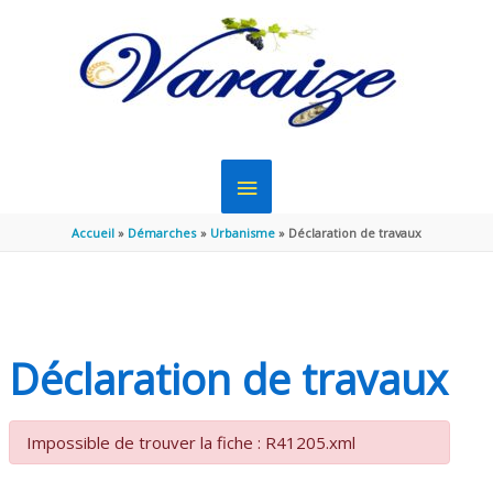
Aller au contenu
Aller au pied de page
MENU
PRINCIPAL
Accueil
Démarches
Urbanisme
Déclaration de travaux
Déclaration de travaux
Impossible de trouver la fiche : R41205.xml