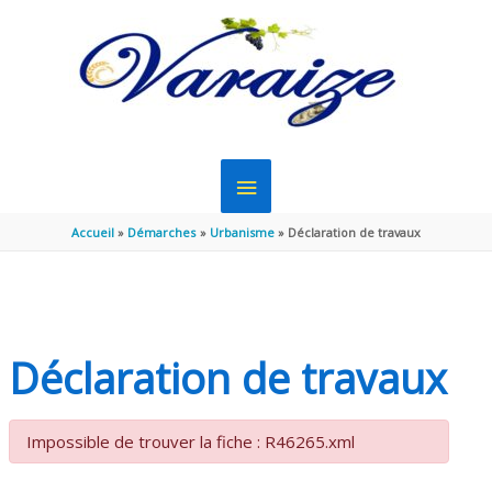
Aller au contenu
Aller au pied de page
MENU
PRINCIPAL
Accueil
Démarches
Urbanisme
Déclaration de travaux
Déclaration de travaux
Impossible de trouver la fiche : R46265.xml