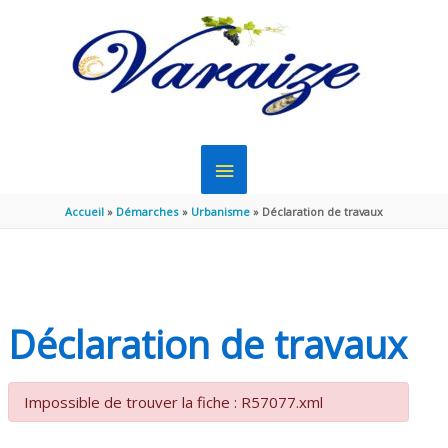
Aller au contenu
Aller au pied de page
MENU
PRINCIPAL
Accueil
Démarches
Urbanisme
Déclaration de travaux
Déclaration de travaux
Impossible de trouver la fiche : R57077.xml