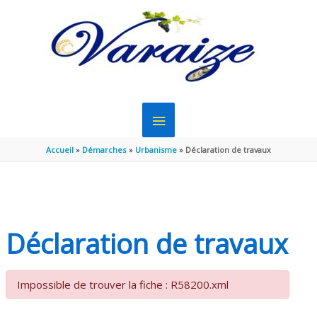
Aller au contenu
Aller au pied de page
MENU
PRINCIPAL
Accueil
Démarches
Urbanisme
Déclaration de travaux
Déclaration de travaux
Impossible de trouver la fiche : R58200.xml