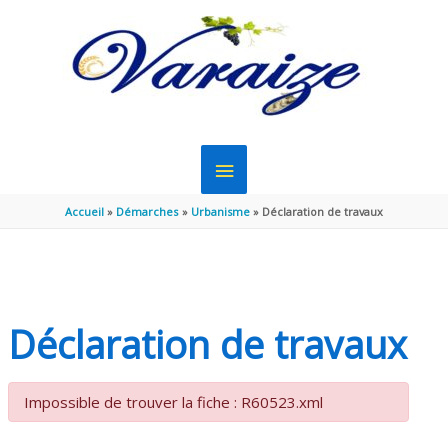
Aller au contenu
Aller au pied de page
MENU
PRINCIPAL
Accueil
Démarches
Urbanisme
Déclaration de travaux
Déclaration de travaux
Impossible de trouver la fiche : R60523.xml