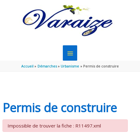
Aller au contenu
Aller au pied de page
MENU
PRINCIPAL
Accueil
Démarches
Urbanisme
Permis de construire
Permis de construire
Impossible de trouver la fiche : R11497.xml