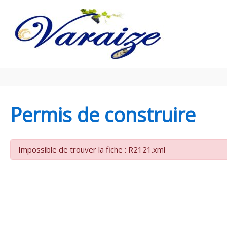
Aller au contenu
Aller au pied de page
Permis de construire
Impossible de trouver la fiche : R2121.xml