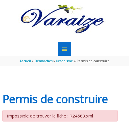
Aller au contenu
Aller au pied de page
MENU
PRINCIPAL
Accueil
Démarches
Urbanisme
Permis de construire
Permis de construire
Impossible de trouver la fiche : R24583.xml