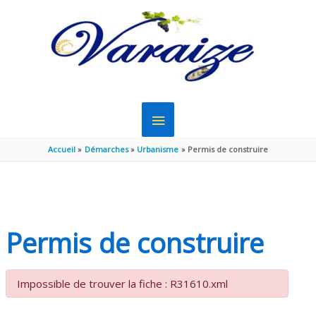
Aller au contenu
Aller au pied de page
MENU
PRINCIPAL
Accueil
Démarches
Urbanisme
Permis de construire
Permis de construire
Impossible de trouver la fiche : R31610.xml