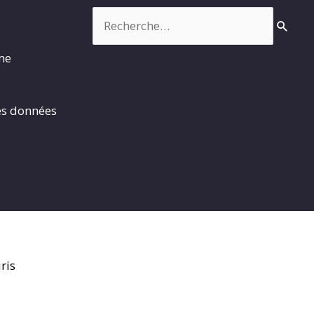
Rechercher :
rme
es données
ris