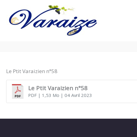
Aller au contenu
Aller au pied de page
Le Ptit Varaizien n°58
Le Ptit Varaizien n°58
PDF
| 1,53 Mo
| 04 Avril 2023