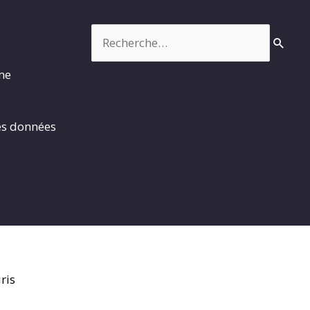
Rechercher :
rme
es données
ris