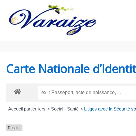
Aller au contenu
Aller au pied de page
Carte Nationale d’Identi
Accueil particuliers
>
Social - Santé
>
Litiges avec la Sécurité so
Dossier