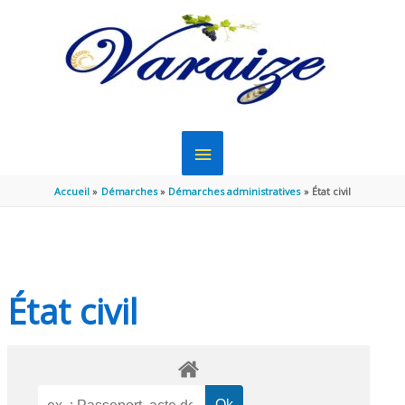
Aller au contenu
Aller au pied de page
MENU
PRINCIPAL
Accueil
Démarches
Démarches administratives
État civil
État civil