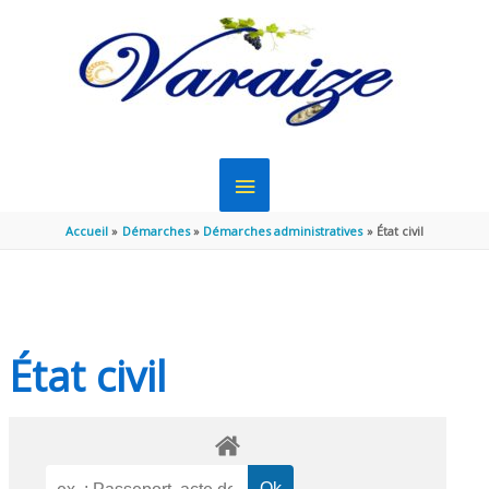
Aller au contenu
Aller au pied de page
MENU
PRINCIPAL
Accueil
Démarches
Démarches administratives
État civil
État civil