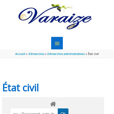
Aller au contenu
Aller au pied de page
MENU
PRINCIPAL
Accueil
Démarches
Démarches administratives
État civil
État civil