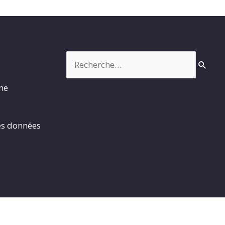
Rechercher :
rme
es données