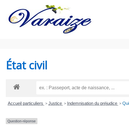
Aller au contenu
Aller au pied de page
État civil
Accueil particuliers
>
Justice
>
Indemnisation du préjudice
>
Qui
Question-réponse