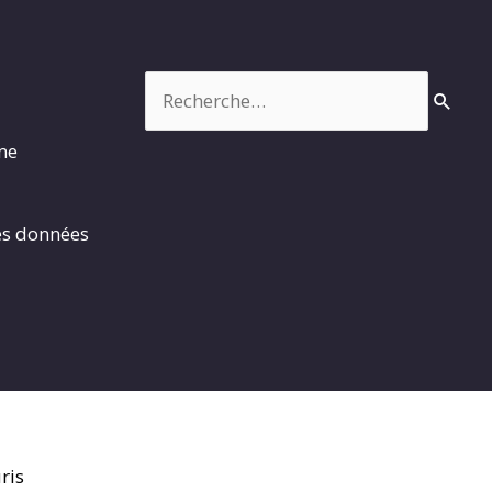
Rechercher :
rme
es données
ris