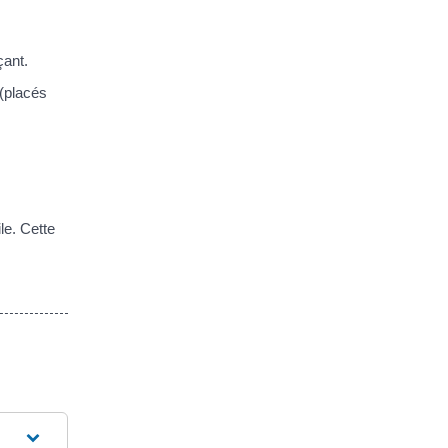
çant.
 (placés
le. Cette