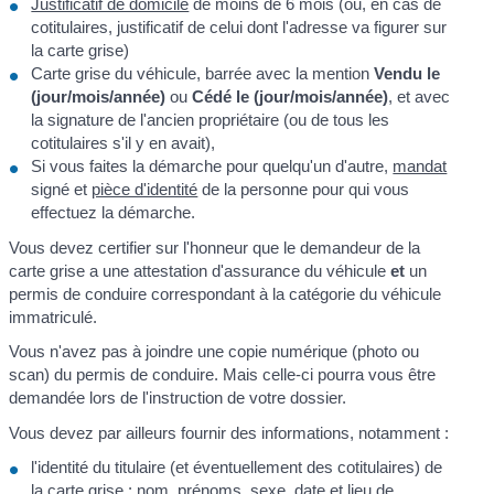
Justificatif de domicile
de moins de 6 mois (ou, en cas de
cotitulaires, justificatif de celui dont l'adresse va figurer sur
la carte grise)
Carte grise du véhicule, barrée avec la mention
Vendu le
(jour/mois/année)
ou
Cédé le (jour/mois/année)
, et avec
la signature de l'ancien propriétaire (ou de tous les
cotitulaires s'il y en avait),
Si vous faites la démarche pour quelqu'un d'autre,
mandat
signé et
pièce d'identité
de la personne pour qui vous
effectuez la démarche.
Vous devez certifier sur l'honneur que le demandeur de la
carte grise a une attestation d'assurance du véhicule
et
un
permis de conduire correspondant à la catégorie du véhicule
immatriculé.
Vous n'avez pas à joindre une copie numérique (photo ou
scan) du permis de conduire. Mais celle-ci pourra vous être
demandée lors de l'instruction de votre dossier.
Vous devez par ailleurs fournir des informations, notamment :
l'identité du titulaire (et éventuellement des cotitulaires) de
la carte grise : nom, prénoms, sexe, date et lieu de