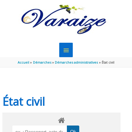
Aller au contenu
Aller au pied de page
MENU
PRINCIPAL
Accueil
Démarches
Démarches administratives
État civil
État civil